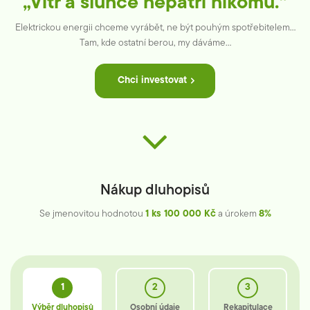
„Vítr a slunce
nepatří nikomu.“
Elektrickou energii chceme vyrábět, ne být
pouhým spotřebitelem…
Tam, kde ostatní berou, my dáváme…
Chci investovat
Nákup dluhopisů
Se jmenovitou hodnotou
1 ks 100 000 Kč
a úrokem
8%
Výběr dluhopisů
Osobní údaje
Rekapitulace