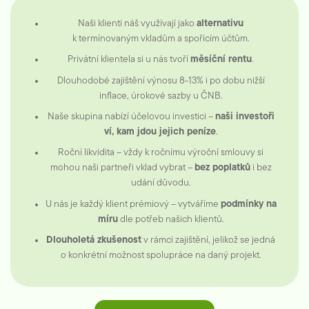
Naši klienti náš využívají jako
alternativu
k termínovaným vkladům a spořícím účtům.
Privátní klientela si u nás tvoří
měsíční rentu
.
Dlouhodobé zajištění výnosu 8-13% i po dobu nižší
inflace, úrokové sazby u ČNB.
Naše skupina nabízí účelovou investici –
naši investoři
ví, kam jdou jejich peníze
.
Roční likvidita – vždy k ročnímu výroční smlouvy si
mohou naši partneři vklad vybrat –
bez poplatků
i bez
udání důvodu.
U nás je každý klient prémiový – vytváříme
podmínky na
míru
dle potřeb našich klientů.
Dlouholetá zkušenost
v rámci zajištění, jelikož se jedná
o konkrétní možnost spolupráce na daný projekt.