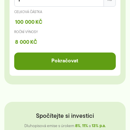
CELKOVÁ ČÁSTKA
100 000
KČ
ROČNÍ VÝNOSY
8 000
KČ
Pokračovat
Spočítejte si investici
Dluhopisová emise s úrokem
8%
,
11%
a
13% p.a.