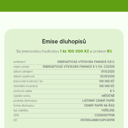
Emise dluhopisů
Se jmenovitou hodnotou
1 ks 100 000 Kč
a úrokem
8%
emitment
ENERGETICKÁ VÝSTAVBA FINANCE S.R.O
název emise
ENERGETICKÁ VÝSTAVBA FINANCE 8 % P.A. CZ2030
datum zahájení
01.10.2025
datum splatnosti
30.09.2030
jmenovitá hodnota 1 ks
100 000 KČ
minimální investice
100 000 KČ
úroková sazba
8 %
výplata úroku
MĚSÍČNĚ
podoba dluhopisu
LISTINNÝ CENNÝ PAPÍR
forma dluhopisu
CENNÝ PAPÍR NA ŘAD
typ nabídky
VEŘEJNÁ
ISIN
CZ0003577108
LEI
315700LM88CIQPV00198